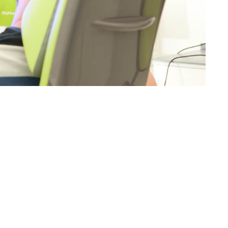
Dominik Ludsteck
er
Zahnarzt