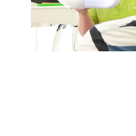
ZAHNARZT
ZA Benedikt Kastn
Zahnarzt